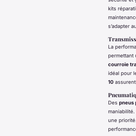
kits réparat
maintenance
s’adapter au
Transmissi
La performa
permettant 
courroie t
idéal pour 
10
assurent 
Pneumatiqu
Des
pneus 
maniabilité
une priorité
performance