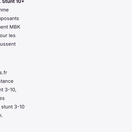
 Stunt 10+
omme
omposants
ement MBK
our les
aussent
s.fr
istance
nt 3-10,
es
 stunt 3-10
n.