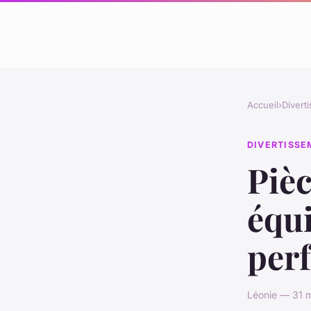
Accueil
›
Divert
DIVERTISS
Pièc
équ
perf
Léonie — 31 m