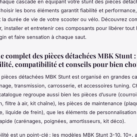
haque cascade en équipant votre stunt des pièces déta
hoisir les bons éléments garantit fiabilité et performance,
 la durée de vie de votre scooter ou vélo. Découvrez c
, installer et entretenir ces composants pour libérer tout 
gin et faire sensation à chaque saut.
e complet des pièces détachées MBK Stunt :
lité, compatibilité et conseils pour bien cho
 pièces détachées MBK Stunt est organisé en grandes cat
inage, transmission, carrosserie, et accessoires tuning. 
catalogue regroupe aussi bien les pièces d’usure (courro
, filtre à air, kit chaîne), les pièces de maintenance (pla
ie, liquide de frein), que les éléments de personnalisatio
rapide (carénages, poignées, amortisseurs, kit déco).
ilité est un point-clé : les modèles MBK Stunt 3-10, 10+, a