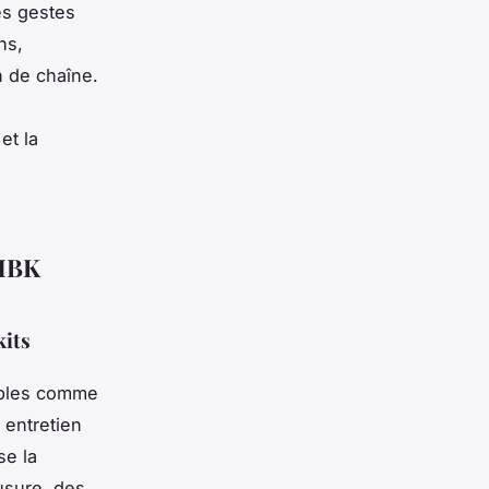
es gestes
ns,
 de chaîne.
et la
 MBK
kits
ables comme
 entretien
se la
’usure, des