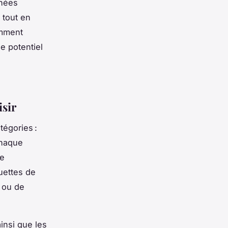
chées
 tout en
omment
le potentiel
isir
égories :
Chaque
ie
quettes de
n ou de
insi que les