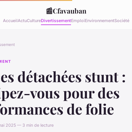
📰
Cfavauban
Accueil
Actu
Culture
Divertissement
Emploi
Environnement
Société
issement
EMENT
es détachées stunt :
ipez-vous pour des
ormances de folie
ai 2025 — 3 min de lecture