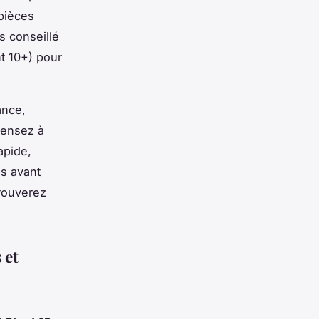
pièces
s conseillé
nt 10+) pour
ance,
pensez à
apide,
ns avant
trouverez
 et