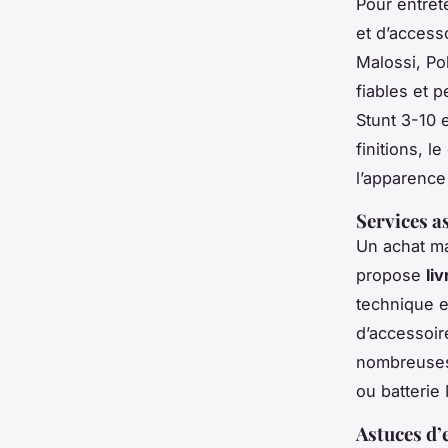
Pour entret
et d’acces
Malossi, Po
fiables et 
Stunt 3-10 
finitions, 
l’apparence
Services a
Un achat mal
propose
li
technique e
d’accessoir
nombreuses 
ou batterie 
Astuces d’