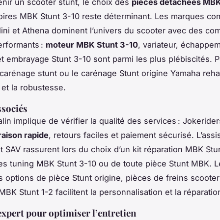
enir un scooter stunt, le choix des
pièces détachées MBK
soires MBK Stunt 3-10 reste déterminant. Les marques c
lini et Athena dominent l’univers du scooter avec des c
performants :
moteur MBK Stunt 3-10
, variateur, échapp
et embrayage Stunt 3-10 sont parmi les plus plébiscités. P
le carénage stunt ou le carénage Stunt origine Yamaha reh
 et la robustesse.
ssociés
in implique de vérifier la qualité des services : Jokerider
vraison rapide
, retours faciles et paiement sécurisé. L’ass
t SAV rassurent lors du choix d’un kit réparation MBK Stu
es tuning MBK Stunt 3-10 ou de toute pièce Stunt MBK. L
options de pièce Stunt origine, pièces de freins scooter
MBK Stunt 1-2 facilitent la personnalisation et la réparatio
expert pour optimiser l’entretien