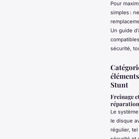
Pour maximi
simples : ne
remplacemen
Un guide d’
compatibles
sécurité, to
Catégorie
éléments
Stunt
Freinage et
réparation 
Le systèm
le disque av
régulier, t
sécurité et 