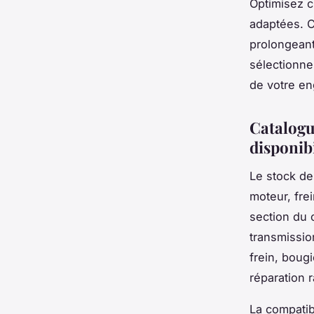
Optimisez c
adaptées. C
prolongeant
sélectionner
de votre en
Catalogu
disponibi
Le stock de
moteur, fre
section du 
transmission
frein, boug
réparation 
La compatib