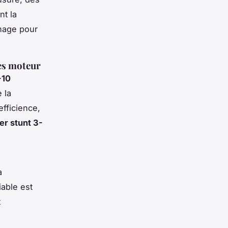
nt la
inage pour
es moteur
-10
 la
efficience,
er stunt 3-
a
iable est
t