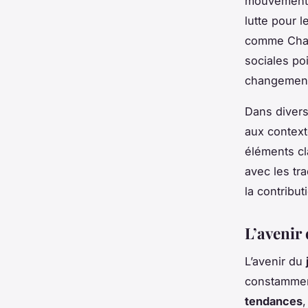
mouvements 
lutte pour l
comme Charl
sociales po
changemen
Dans diver
aux context
éléments cl
avec les tra
la contribu
L’avenir 
L’avenir du
constammen
tendances
,