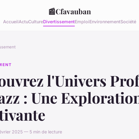
📰
Cfavauban
Accueil
Actu
Culture
Divertissement
Emploi
Environnement
Société
issement
EMENT
ouvrez l'Univers Pro
azz : Une Exploratio
tivante
évrier 2025 — 5 min de lecture