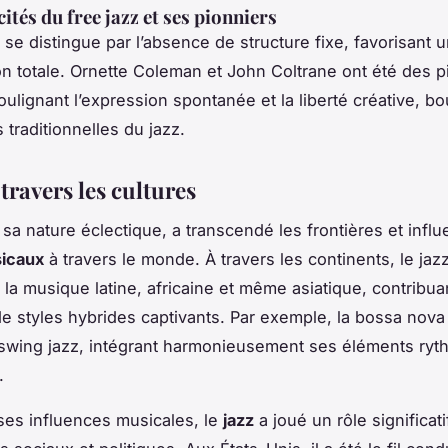
cités du free jazz et ses pionniers
se distingue par l’absence de structure fixe, favorisant 
on totale. Ornette Coleman et John Coltrane ont été des p
oulignant l’expression spontanée et la liberté créative, bo
 traditionnelles du jazz.
 travers les cultures
r sa nature éclectique, a transcendé les frontières et infl
icaux
à travers le monde. À travers les continents, le jazz
s la musique latine, africaine et même asiatique, contribuan
e styles hybrides captivants. Par exemple, la bossa nova
 swing jazz, intégrant harmonieusement ses éléments ryt
.
ses influences musicales, le
jazz
a joué un rôle significat