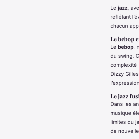
Le
jazz
, av
reflétant l’
chacun app
Le bebop e
Le
bebop
, 
du swing. C
complexité
Dizzy Gilles
l’expression
Le jazz fu
Dans les a
musique él
limites du 
de nouvelles