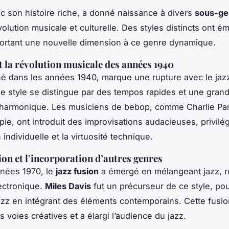
ec son histoire riche, a donné naissance à divers
sous-ge
évolution musicale et culturelle. Des styles distincts ont é
ortant une nouvelle dimension à ce genre dynamique.
t la révolution musicale des années 1940
né dans les années 1940, marque une rupture avec le jaz
e style se distingue par des tempos rapides et une gran
 harmonique. Les musiciens de bebop, comme Charlie Par
pie, ont introduit des improvisations audacieuses, privilég
 individuelle et la virtuosité technique.
sion et l’incorporation d’autres genres
nnées 1970, le
jazz fusion
a émergé en mélangeant jazz, r
ectronique.
Miles Davis
fut un précurseur de ce style, po
jazz en intégrant des éléments contemporains. Cette fusio
 voies créatives et a élargi l’audience du jazz.