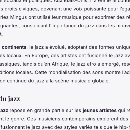
sociaux et politiques. Aux États-Unis, il a été le fil cond
es droits civiques, devenant une voix puissante pour l’éga
es Mingus ont utilisé leur musique pour exprimer des ré
ignantes, consolidant l’importance du jazz dans les mou
t.
s
continents
, le jazz a évolué, adoptant des formes uniq
es locaux. En Europe, des artistes ont fusionné le jazz a
assiques, tandis qu’en Afrique, le jazz afro a émergé, ré
ditions locales. Cette mondialisation des sons montre l’ada
tion continue du jazz à la scène musicale globale.
du jazz
jazz
repose en grande partie sur les
jeunes artistes
qui r
t le genre. Ces musiciens contemporains explorent des
 fusionnant le jazz avec des styles variés tels que le hip-