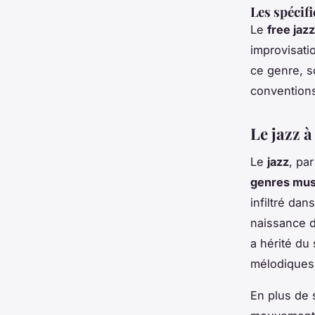
Les spécifi
Le
free jazz
improvisati
ce genre, s
conventions
Le jazz à
Le
jazz
, pa
genres mus
infiltré dan
naissance d
a hérité du
mélodiques
En plus de 