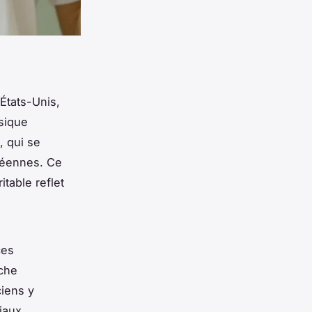
États-Unis,
sique
, qui se
péennes. Ce
table reflet
ces
iche
ciens y
iaux,