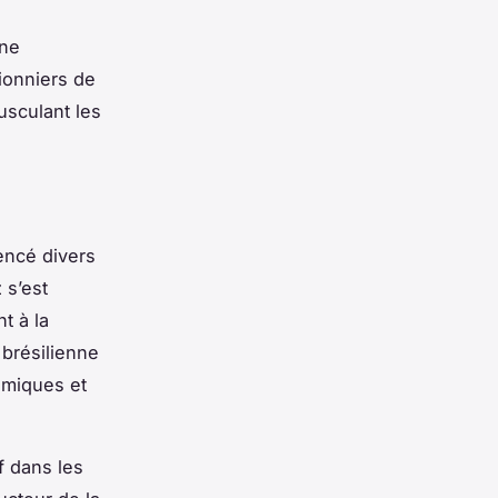
une
ionniers de
usculant les
uencé divers
 s’est
t à la
 brésilienne
hmiques et
if dans les