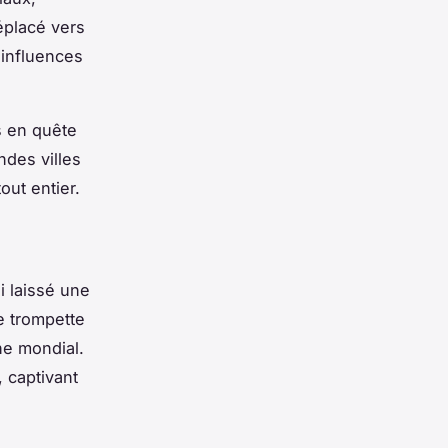
déplacé vers
 influences
s en quête
ndes villes
out entier.
i laissé une
e trompette
ne mondial.
, captivant