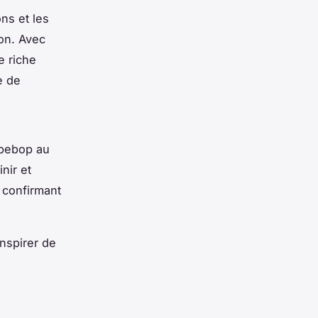
ns et les
ion. Avec
e riche
e de
 bebop au
nir et
 confirmant
nspirer de