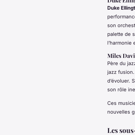
Duke Elli
Duke Elling
performance
son orchestr
palette de 
l’harmonie e
Miles Davi
Père du ja
jazz fusion
d’évoluer. 
son rôle ine
Ces musicie
nouvelles g
Les sous