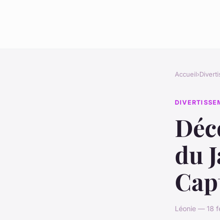
Accueil
›
Divert
DIVERTISS
Déc
du J
Cap
Léonie — 18 f