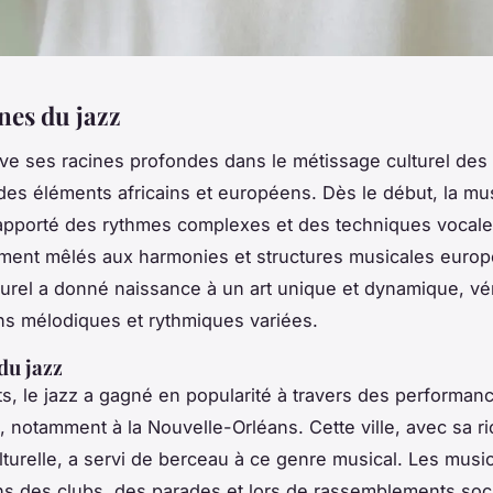
nes du jazz
ve ses racines profondes dans le métissage culturel des 
des éléments africains et européens. Dès le début, la mu
 apporté des rythmes complexes et des techniques vocale
ment mêlés aux harmonies et structures musicales euro
turel a donné naissance à un art unique et dynamique, véri
ons mélodiques et rythmiques variées.
du jazz
s, le jazz a gagné en popularité à travers des performan
 notamment à la Nouvelle-Orléans. Cette ville, avec sa r
ulturelle, a servi de berceau à ce genre musical. Les musi
ns des clubs, des parades et lors de rassemblements soc