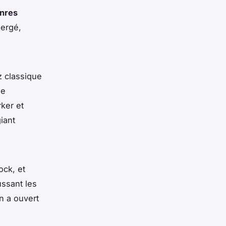
nres
mergé,
z classique
de
ker et
iant
ock, et
ussant les
n a ouvert