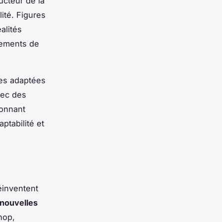
ucteur de la
lité. Figures
alités
vements de
ues adaptées
vec des
sonnant
ptabilité et
éinventent
nouvelles
hop,