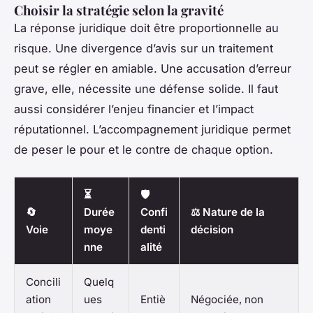
Choisir la stratégie selon la gravité
La réponse juridique doit être proportionnelle au
risque. Une divergence d’avis sur un traitement
peut se régler en amiable. Une accusation d’erreur
grave, elle, nécessite une défense solide. Il faut
aussi considérer l’enjeu financier et l’impact
réputationnel. L’accompagnement juridique permet
de peser le pour et le contre de chaque option.
⏳
🛡️
🔄
Durée
Confi
⚖️ Nature de la
Voie
moye
denti
décision
nne
alité
Concili
Quelq
ation
ues
Entiè
Négociée, non