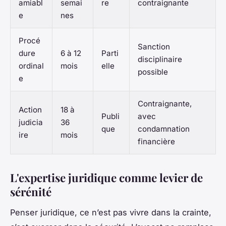
amiabl
semai
re
contraignante
e
nes
Procé
Sanction
dure
6 à 12
Parti
disciplinaire
ordinal
mois
elle
possible
e
Contraignante,
Action
18 à
Publi
avec
judicia
36
que
condamnation
ire
mois
financière
L'expertise juridique comme levier de
sérénité
Penser juridique, ce n’est pas vivre dans la crainte,